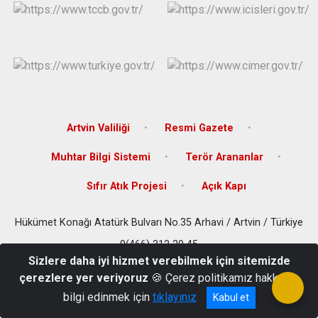
Artvin Valiliği
Resmi Gazete
Muhtar Bilgi Sistemi
Terör Arananlar
Sıfır Atık Projesi
Açık Kapı
Hükümet Konağı Atatürk Bulvarı No.35 Arhavi / Artvin / Türkiye
0(466) 312 29 45
Sizlere daha iyi hizmet verebilmek için sitemizde
çerezlere yer veriyoruz
🍪 Çerez politikamız hakkında
bilgi edinmek için
tıklayınız
Kabul et