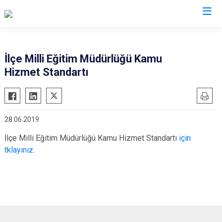
Artvin
İlçe Milli Eğitim Müdürlüğü Kamu
Hizmet Standartı
Ardanuç
Arhavi
Borçka
28.06.2019
Hopa
İlçe Milli Eğitim Müdürlüğü Kamu Hizmet Standartı
için
Murgul
tklayınız.
Şavşat
Yusufeli
Kemalpaşa